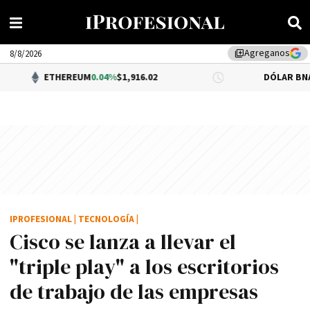
Agreganos
library_add
8/8/2026
HEREUM
0.04%
$1,916.02
DÓLAR BNA
$1,520.00
IPROFESIONAL
|
TECNOLOGÍA
|
Cisco se lanza a llevar el
"triple play" a los escritorios
de trabajo de las empresas