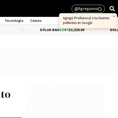
Agreganos
library_add
Tecnología
Comex
DÓLAR BNA
0.34%
$1,520.00
DÓLAR BLUE
$1,5
nto