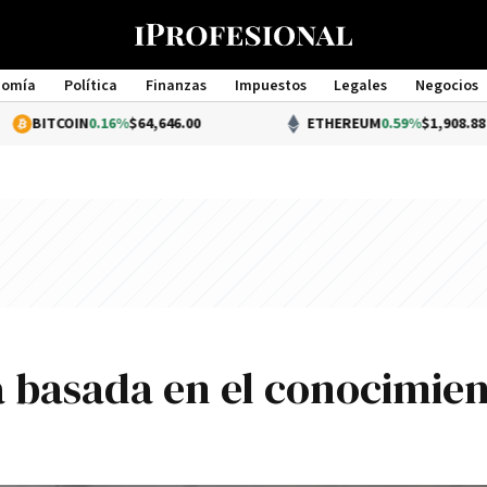
nomía
Política
Finanzas
Impuestos
Legales
Negocios
Management
N
0.16%
$64,646.00
ETHEREUM
0.59%
$1,908.88
 basada en el conocimie