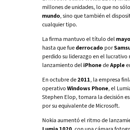
millones de unidades, lo que no sólo
mundo
, sino que también el dispos
cualquier tipo.
La firma mantuvo el título del
mayo
hasta que fue
derrocado
por
Sams
perdido su liderazgo en el lucrativo
lanzamiento del
iPhone
de
Apple
e
En octubre de
2011
, la empresa fi
operativo
Windows Phone
, el Lumi
Stephen Elop, tomara la decisión e
por su equivalente de Microsoft.
Nokia aumentó el ritmo de lanzami
Lumia
1020
, con una cámara fotogr