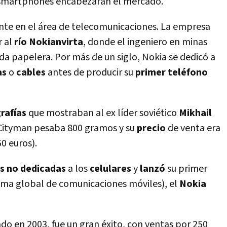
os smartphones encabezaran el mercado.
nte en el área de telecomunicaciones. La empresa
r al
río Nokianvirta
, donde el ingeniero en minas
da papelera. Por más de un siglo, Nokia se dedicó a
as
o
cables
antes de producir su
primer teléfono
rafías
que mostraban al ex líder soviético
Mikhail
 Cityman pesaba 800 gramos y su
precio
de venta era
0 euros).
es no dedicadas
a los
celulares
y
lanzó
su primer
ema global de comunicaciones móviles), el
Nokia
ado en 2003, fue un gran éxito, con ventas por 250