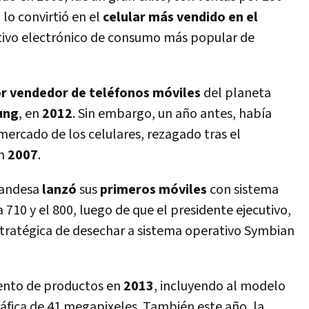
 lo convirtió en el
celular más vendido en el
itivo electrónico de consumo más popular de
r vendedor de teléfonos móviles
del planeta
ung
, en
2012
. Sin embargo, un año antes, había
 mercado de los celulares, rezagado tras el
n
2007
.
nlandesa
lanzó
sus
primeros móviles
con sistema
a 710 y el 800, luego de que el presidente ejecutivo,
stratégica de desechar a sistema operativo Symbian
ento de productos en
2013
, incluyendo al modelo
áfica de 41 megapixeles. También este año, la