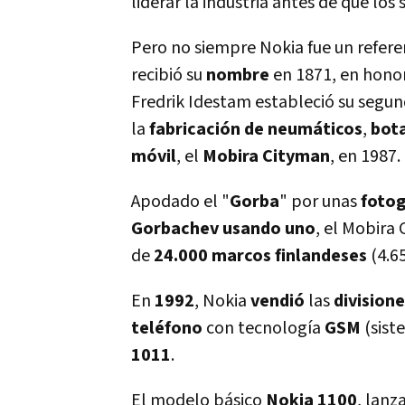
liderar la industria antes de que l
Pero no siempre Nokia fue un refere
recibió su
nombre
en 1871, en hono
Fredrik Idestam estableció su segun
la
fabricación de neumáticos
,
bot
móvil
, el
Mobira Cityman
, en 1987.
Apodado el "
Gorba
" por unas
fotog
Gorbachev usando uno
, el Mobira
de
24.000 marcos finlandeses
(4.65
En
1992
, Nokia
vendió
las
division
teléfono
con tecnología
GSM
(sist
1011
.
El modelo básico
Nokia 1100
, lanz