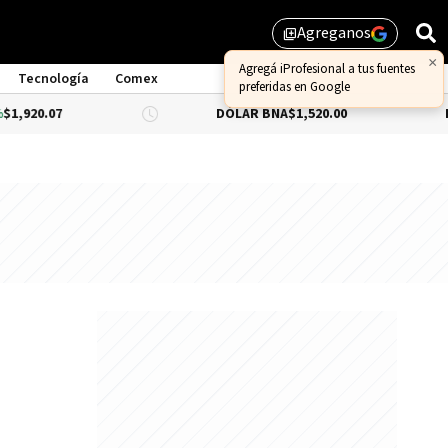
Agreganos
library_add
×
Agregá iProfesional a tus fuentes
Tecnología
Comex
preferidas en Google
DÓLAR BNA
$1,520.00
DÓLAR BLU