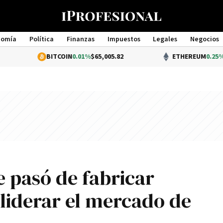
nomía
Política
Finanzas
Impuestos
Legales
Negocios
Management
BITCOIN
0.01%
$65,005.82
ETHEREUM
0.25%
$1,920.07
 pasó de fabricar
 liderar el mercado de