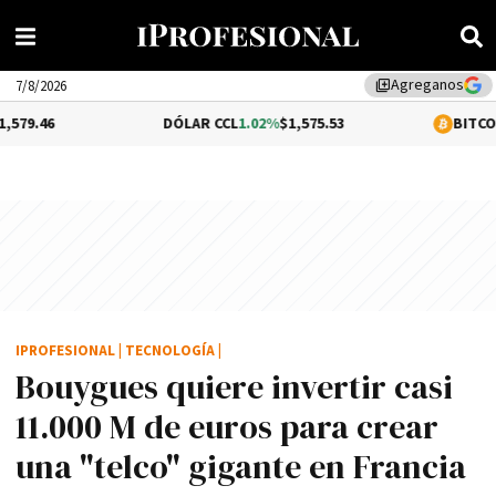
Agreganos
library_add
7/8/2026
DÓLAR CCL
1.02%
$1,575.53
BITCOIN
0.15%
$6
IPROFESIONAL
|
TECNOLOGÍA
|
Bouygues quiere invertir casi
11.000 M de euros para crear
una "telco" gigante en Francia