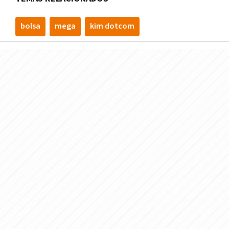
bolsa
mega
kim dotcom