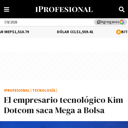
Agreganos
library_add
7/8/2026
510.79
DÓLAR CCL
$1,559.41
BITCOIN
0.2%
IPROFESIONAL
|
TECNOLOGÍA
|
El empresario tecnológico Kim
Dotcom saca Mega a Bolsa