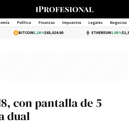
nomía
Política
Finanzas
Impuestos
Legales
Negocios
Management
BITCOIN
1.16%
$65,024.00
ETHEREUM
1.05%
$1,919.76
8, con pantalla de 5
a dual