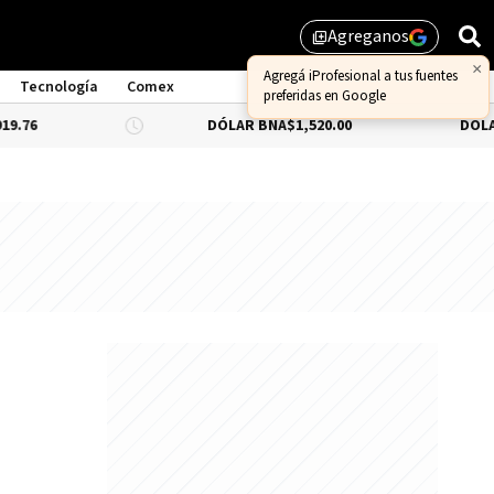
Agreganos
library_add
×
Agregá iProfesional a tus fuentes
Tecnología
Comex
preferidas en Google
DÓLAR BNA
$1,520.00
DÓLAR BLUE
-0.