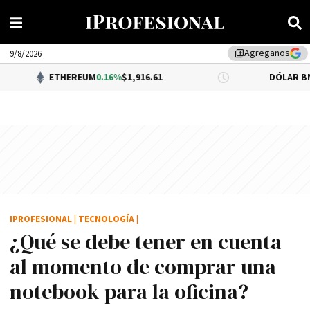
Agreganos
library_add
9/8/2026
ETHEREUM
0.16%
$1,916.61
DÓLAR BNA
$1,520.00
IPROFESIONAL
|
TECNOLOGÍA
|
¿Qué se debe tener en cuenta
al momento de comprar una
notebook para la oficina?