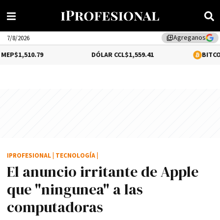
Agreganos
library_add
7/8/2026
0.79
DÓLAR CCL
$1,559.41
BITCOIN
$64,540.
IPROFESIONAL
|
TECNOLOGÍA
|
El anuncio irritante de Apple
que "ningunea" a las
computadoras