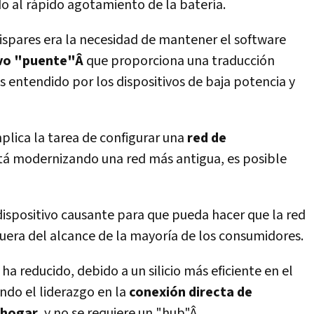
do al rápido agotamiento de la baterí­a.
ispares era la necesidad de mantener el software
ivo "puente"Â
que proporciona una traducción
es entendido por los dispositivos de baja potencia y
plica la tarea de configurar una
red de
está modernizando una red más antigua, es posible
 dispositivo causante para que pueda hacer que la red
fuera del alcance de la mayorí­a de los consumidores.
ha reducido, debido a un silicio más eficiente en el
ando el liderazgo en la
conexión directa de
 hogar
, y no se requiere un "hub"Â.