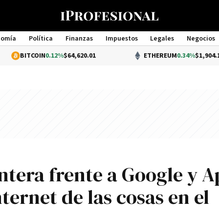
nomía
Política
Finanzas
Impuestos
Legales
Negocios
Management
COIN
0.12%
$64,620.01
ETHEREUM
0.34%
$1,904.10
tera frente a Google y A
nternet de las cosas en el