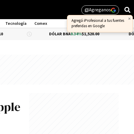
Agreganos
library_add
Tecnología
Comex
DÓLAR BNA
0.34%
$1,520.00
DÓLAR BLUE
-
pple