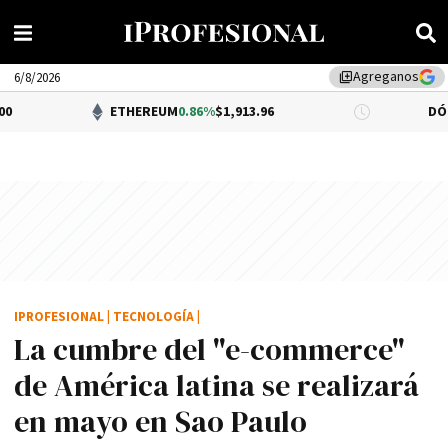
Agreganos
library_add
6/8/2026
ETHEREUM
0.86%
$1,913.96
DÓLAR BNA
0.
IPROFESIONAL
|
TECNOLOGÍA
|
La cumbre del "e-commerce"
de América latina se realizará
en mayo en Sao Paulo