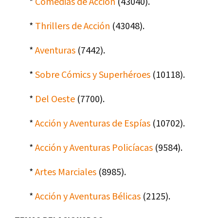
*
Comedias de Acción
(43040).
*
Thrillers de Acción
(43048).
*
Aventuras
(7442).
*
Sobre Cómics y Superhéroes
(10118).
*
Del Oeste
(7700).
*
Acción y Aventuras de Espí­as
(10702).
*
Acción y Aventuras Policí­acas
(9584).
*
Artes Marciales
(8985).
*
Acción y Aventuras Bélicas
(2125).