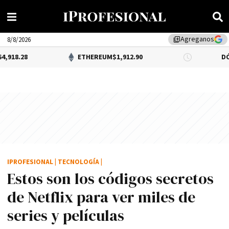
Agreganos
library_add
8/8/2026
ETHEREUM
$1,912.90
DÓLAR BNA
$1
IPROFESIONAL
|
TECNOLOGÍA
|
Estos son los códigos secretos
de Netflix para ver miles de
series y pelí­culas