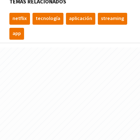
TEMAS RELACIONADOS
netflix
tecnologí­a
aplicación
streaming
app