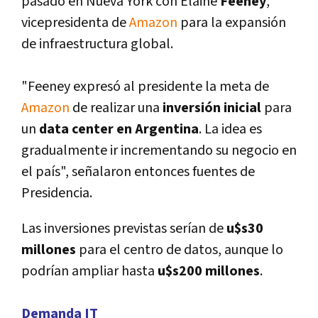
pasado en Nueva York con Elaine
Feeney
,
vicepresidenta de
Amazon
para la expansión
de infraestructura global.
"Feeney expresó al presidente la meta de
Amazon
de realizar una
inversión inicial
para
un
data center en Argentina
. La idea es
gradualmente ir incrementando su negocio en
el paí­s", señalaron entonces fuentes de
Presidencia.
Las inversiones previstas serí­an de
u$s30
millones
para el centro de datos, aunque lo
podrí­an ampliar hasta
u$s200 millones
.
Demanda IT