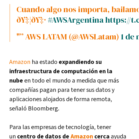
Cuando algo nos importa, bailamos para celebrarlo!
ðŸ‡¦ðŸ‡·
#AWSArgentina
https://
"” AWS LATAM (@AWSLatam)
1 de 
Amazon
ha estado
expandiendo su
infraestructura de computación en la
nube
en todo el mundo a medida que más
compañí­as pagan para tener sus datos y
aplicaciones alojados de forma remota,
señaló Bloomberg.
Para las empresas de tecnologí­a, tener
un
centro de datos de
Amazon
cerca
ayuda