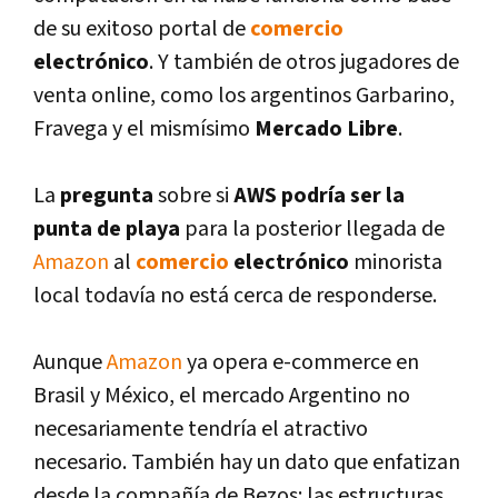
de su exitoso portal de
comercio
electrónico
. Y también de otros jugadores de
venta online, como los argentinos Garbarino,
Fravega y el mismí­simo
Mercado Libre
.
La
pregunta
sobre si
AWS podrí­a ser la
punta de playa
para la posterior llegada de
Amazon
al
comercio
electrónico
minorista
local todaví­a no está cerca de responderse.
Aunque
Amazon
ya opera e-commerce en
Brasil y México, el mercado Argentino no
necesariamente tendrí­a el atractivo
necesario. También hay un dato que enfatizan
desde la compañí­a de Bezos: las estructuras