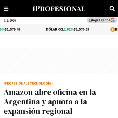
Agreganos
library_add
7/8/2026
6
DÓLAR CCL
1.02%
$1,575.53
BITCOIN
$64,
IPROFESIONAL
|
TECNOLOGÍA
|
Amazon abre oficina en la
Argentina y apunta a la
expansión regional