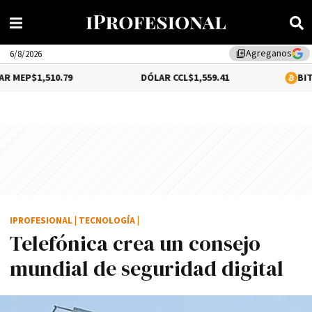
Agreganos
library_add
6/8/2026
10.79
DÓLAR CCL
$1,559.41
BITCOIN
0.12%
IPROFESIONAL
|
TECNOLOGÍA
|
Telefónica crea un consejo
mundial de seguridad digital