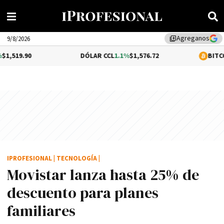
Agreganos
library_add
9/8/2026
DÓLAR CCL
1.1%
$1,576.72
BITCOIN
0.05%
$6
IPROFESIONAL
|
TECNOLOGÍA
|
Movistar lanza hasta 25% de
descuento para planes
familiares