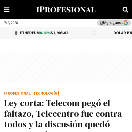
Agreganos
library_add
7/8/2026
ETHEREUM
0.18%
$1,903.02
DÓLAR BNA
$1,520.00
IPROFESIONAL
|
TECNOLOGÍA
|
Ley corta: Telecom pegó el
faltazo, Telecentro fue contra
todos y la discusión quedó