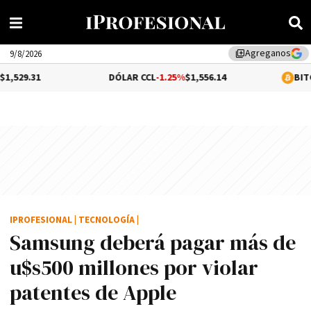
Agreganos
library_add
9/8/2026
DÓLAR CCL
-1.25%
$1,556.14
BITCOIN
0.09%
IPROFESIONAL
|
TECNOLOGÍA
|
Samsung deberá pagar más de
u$s500 millones por violar
patentes de Apple