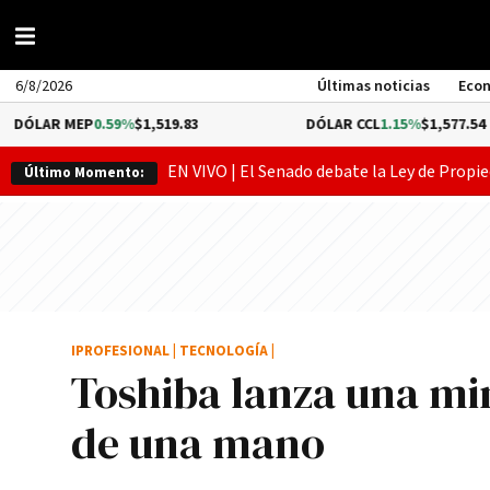
6/8/2026
Últimas noticias
Eco
 MEP
0.59%
$1,519.83
DÓLAR CCL
1.15%
$1,577.54
EN VIVO | El Senado debate la Ley de Propie
Último Momento:
IPROFESIONAL
|
TECNOLOGÍA
|
Toshiba lanza una m
de una mano