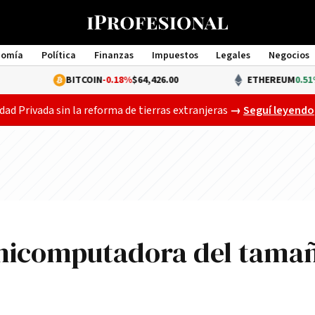
nomía
Política
Finanzas
Impuestos
Legales
Negocios
Management
BITCOIN
-0.18%
$64,426.00
ETHEREUM
0.51%
$1,907.
Gobierno busca a
dad Privada sin la reforma de tierras extranjeras
→
Seguí leyendo
inicomputadora del tama