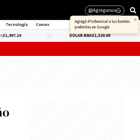
Agreganos
library_add
×
Agregá iProfesional a tus fuentes
Tecnología
Comex
preferidas en Google
19
DÓLAR BNA
$1,520.00
DÓLAR B
probar lo que queda de "propiedad privada" y evitar un dur
ño