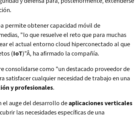
eguridad y defensa para, posteriormente, extenderse
ción.
ba permite obtener capacidad móvil de
medias, "lo que resuelve el reto que para muchas
ar el actual entorno cloud hiperconectado al que
tos (
IoT
)"Â, ha afirmado la compañí­a.
re consolidarse como "un destacado proveedor de
a satisfacer cualquier necesidad de trabajo en una
ción y profesionales
.
 el auge del desarrollo de
aplicaciones verticales
cubrir las necesidades especí­ficas de una