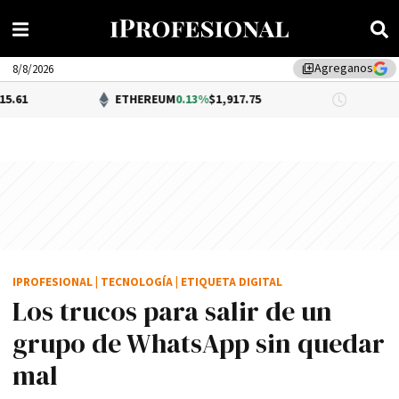
Agreganos
library_add
8/8/2026
ETHEREUM
0.13%
$1,917.75
DÓLAR B
IPROFESIONAL
|
TECNOLOGÍA
|
ETIQUETA DIGITAL
Los trucos para salir de un
grupo de WhatsApp sin quedar
mal