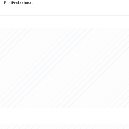
Por
iProfesional