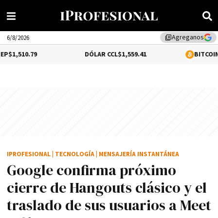
Agreganos
library_add
6/8/2026
79
DÓLAR CCL
$1,559.41
BITCOIN
-0.02%
$64
IPROFESIONAL
|
TECNOLOGÍA
|
MENSAJERÍA INSTANTÁNEA
Google confirma próximo
cierre de Hangouts clásico y el
traslado de sus usuarios a Meet