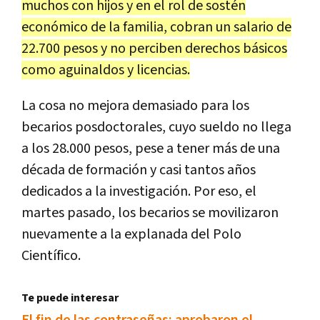
muchos con hijos y en el rol de sostén
económico de la familia, cobran un salario de
22.700 pesos y no perciben derechos básicos
como aguinaldos y licencias.
La cosa no mejora demasiado para los
becarios posdoctorales, cuyo sueldo no llega
a los 28.000 pesos, pese a tener más de una
década de formación y casi tantos años
dedicados a la investigación. Por eso, el
martes pasado, los becarios se movilizaron
nuevamente a la explanada del Polo
Científico.
Te puede interesar
El fin de las contraseñas: aprobaron el