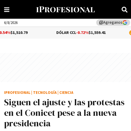
Agreganos
library_add
6/8/2026
.79
DÓLAR CCL
-0.72%
$1,559.41
BITCOIN
0.
IPROFESIONAL
|
TECNOLOGÍA
|
CIENCIA
Siguen el ajuste y las protestas
en el Conicet pese a la nueva
presidencia