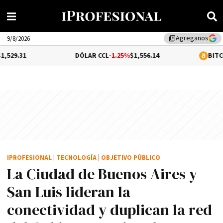
Agreganos
library_add
9/8/2026
DÓLAR CCL
-1.25%
$1,556.14
BITCOIN
0.3%
$64
IPROFESIONAL
|
TECNOLOGÍA
|
OBJETIVO PÚBLICO
La Ciudad de Buenos Aires y
San Luis lideran la
conectividad y duplican la red