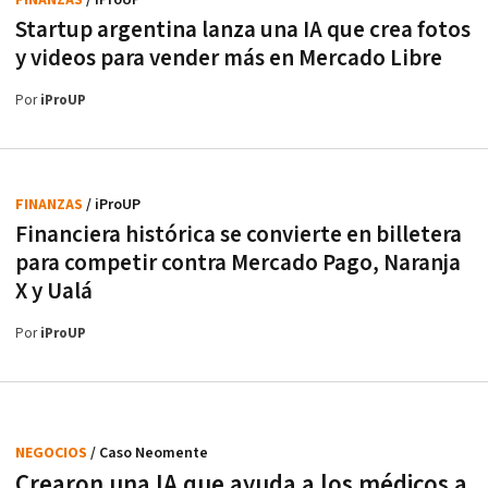
FINANZAS
/ iProUP
Startup argentina lanza una IA que crea fotos
y videos para vender más en Mercado Libre
Por
iProUP
FINANZAS
/ iProUP
Financiera histórica se convierte en billetera
para competir contra Mercado Pago, Naranja
X y Ualá
Por
iProUP
NEGOCIOS
/ Caso Neomente
Crearon una IA que ayuda a los médicos a