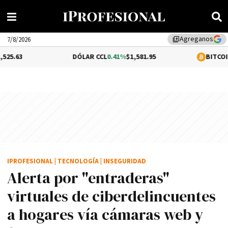
Agreganos
library_add
7/8/2026
DÓLAR CCL
0.41%
$1,581.95
BITCOIN
1.01%
$64,
IPROFESIONAL
|
TECNOLOGÍA
|
INSEGURIDAD
Alerta por "entraderas"
virtuales de ciberdelincuentes
a hogares vía cámaras web y