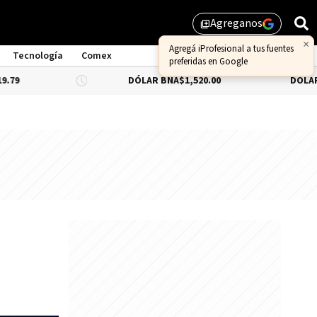
Agreganos
library_add
×
Agregá iProfesional a tus fuentes
Tecnología
Comex
preferidas en Google
DÓLAR BNA
$1,520.00
DÓLAR BLUE
-0