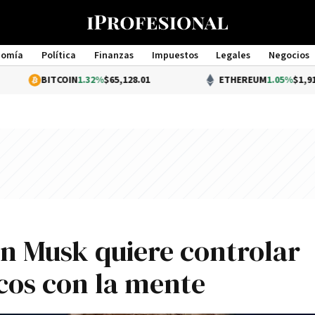
nomía
Política
Finanzas
Impuestos
Legales
Negocios
Management
BITCOIN
1.32%
$65,128.01
ETHEREUM
1.05%
$1,919.79
on Musk quiere controlar
icos con la mente