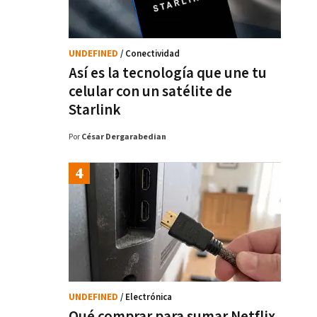
UNDEFINED
/ Conectividad
Así es la tecnología que une tu
celular con un satélite de
Starlink
Por
César Dergarabedian
UNDEFINED
/ Electrónica
Qué comprar para sumar Netflix