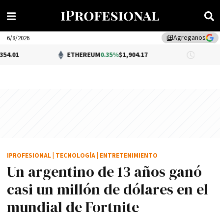
Agreganos
library_add
6/8/2026
ETHEREUM
0.35%
$1,904.17
DÓLAR B
IPROFESIONAL
|
TECNOLOGÍA
|
ENTRETENIMIENTO
Un argentino de 13 años ganó
casi un millón de dólares en el
mundial de Fortnite