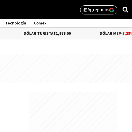
Agreganos
library_add
Tecnología
Comex
DÓLAR TURISTA
$1,976.00
DÓLAR MEP
-3.28%
$1,529.3