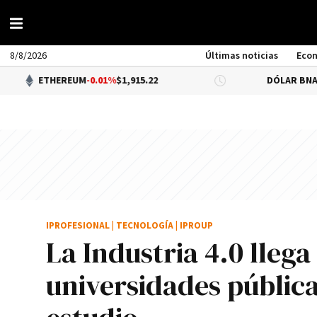
8/8/2026
Últimas noticias
Eco
THEREUM
-0.01%
$1,915.22
DÓLAR BNA
$1,520.00
IPROFESIONAL
|
TECNOLOGÍA
|
IPROUP
La Industria 4.0 llega
universidades públic