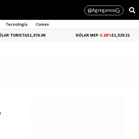
Agreganos
library_add
Tecnología
Comex
STA
$1,976.00
DÓLAR MEP
-3.28%
$1,529.31
s