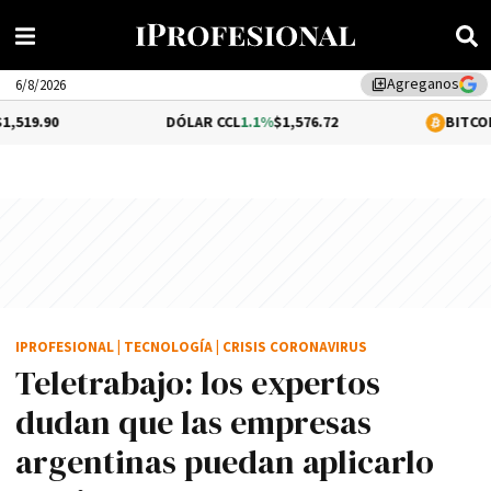
Agreganos
library_add
6/8/2026
DÓLAR CCL
1.1%
$1,576.72
BITCOIN
0.05%
$64,
IPROFESIONAL
|
TECNOLOGÍA
|
CRISIS CORONAVIRUS
Teletrabajo: los expertos
dudan que las empresas
argentinas puedan aplicarlo