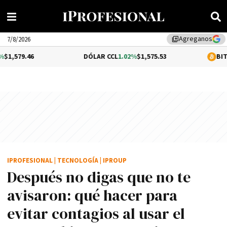
Agreganos
library_add
7/8/2026
6
DÓLAR CCL
1.02%
$1,575.53
BITCOIN
0.08
IPROFESIONAL
|
TECNOLOGÍA
|
IPROUP
Después no digas que no te
avisaron: qué hacer para
evitar contagios al usar el