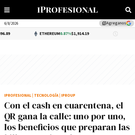
Agreganos
library_add
6/8/2026
ETHEREUM
0.87%
$1,914.19
DÓLAR BN
IPROFESIONAL
|
TECNOLOGÍA
|
IPROUP
Con el cash en cuarentena, el
QR gana la calle: uno por uno,
los beneficios que preparan las