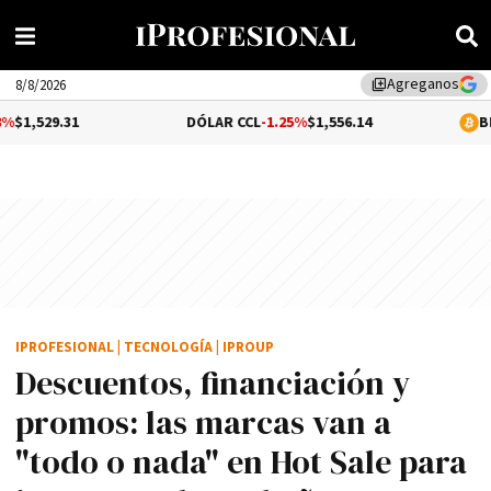
Agreganos
library_add
8/8/2026
1
DÓLAR CCL
-1.25%
$1,556.14
BITCOIN
0.0
IPROFESIONAL
|
TECNOLOGÍA
|
IPROUP
Descuentos, financiación y
promos: las marcas van a
"todo o nada" en Hot Sale para