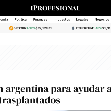
nomía
Política
Finanzas
Impuestos
Legales
Negocios
Management
ITCOIN
1.32%
$65,128.01
ETHEREUM
1.05%
$1,919.79
n argentina para ayudar 
 trasplantados