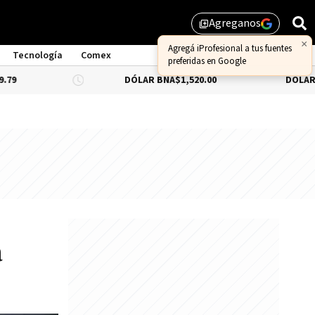
Agreganos
library_add
×
Agregá iProfesional a tus fuentes
Tecnología
Comex
preferidas en Google
DÓLAR BNA
$1,520.00
DÓLAR BLUE
-0.3
a