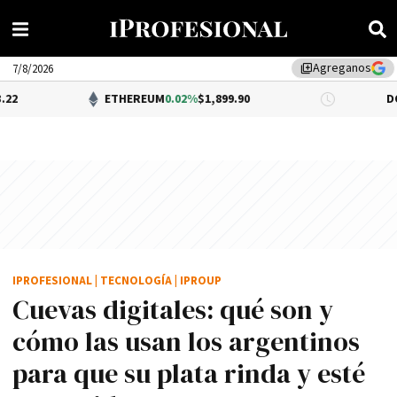
Agreganos
library_add
7/8/2026
ETHEREUM
0.02%
$1,899.90
DÓLAR BNA
IPROFESIONAL
|
TECNOLOGÍA
|
IPROUP
Cuevas digitales: qué son y
cómo las usan los argentinos
para que su plata rinda y esté