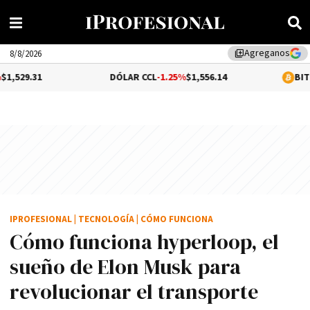
Agreganos
library_add
8/8/2026
DÓLAR CCL
-1.25%
$1,556.14
BITCOIN
0.19%
$
IPROFESIONAL
|
TECNOLOGÍA
|
CÓMO FUNCIONA
Cómo funciona hyperloop, el
sueño de Elon Musk para
revolucionar el transporte