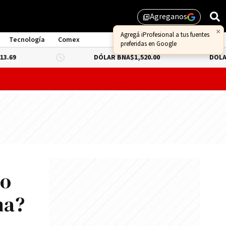
Agreganos
library_add
×
Agregá iProfesional a tus fuentes
Tecnología
Comex
preferidas en Google
DÓLAR BNA
$1,520.00
DÓLAR BLUE
-0.6
ate la Ley de Propiedad Privada sin la reforma de tierras ex
to
na?