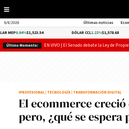
6/8/2026
Últimas noticias
Eco
84%
$1,523.54
DÓLAR CCL
1.22%
$1,578.68
B
EN VIVO | El Senado debate la Ley de Propie
Último Momento:
IPROFESIONAL
|
TECNOLOGÍA
|
TRANSFORMACIÓN DIGITAL
El ecommerce creció 
pero, ¿qué se espera 