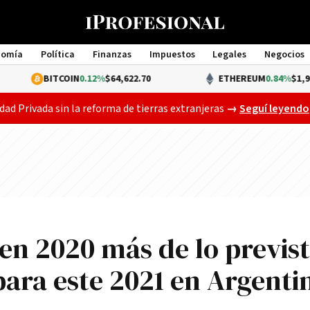
nomía
Política
Finanzas
Impuestos
Legales
Negocios
Management
ITCOIN
0.12%
$64,622.70
ETHEREUM
0.84%
$1,913.69
El Senado ya deb
dad Privada sin la reforma de tierras extranjeras
→
Seguí leyendo
en 2020 más de lo previs
para este 2021 en Argenti