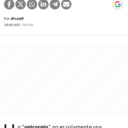
Por
iProUP
19/05/2021
- 06:07hs
n "
unicornio
" no es solamente una