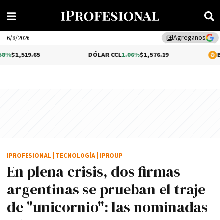
Agreganos
library_add
6/8/2026
9.65
DÓLAR CCL
1.06%
$1,576.19
BITCOIN
0.
IPROFESIONAL
|
TECNOLOGÍA
|
IPROUP
En plena crisis, dos firmas
argentinas se prueban el traje
de "unicornio": las nominadas