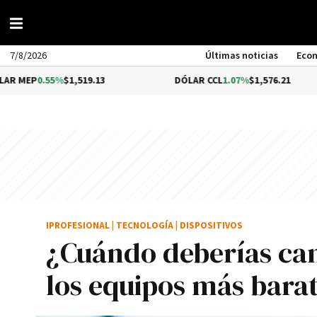
7/8/2026
Últimas noticias
Eco
55%
$1,519.13
DÓLAR CCL
1.07%
$1,576.21
B
IPROFESIONAL
|
TECNOLOGÍA
|
DISPOSITIVOS
¿Cuándo deberías cam
los equipos más bara