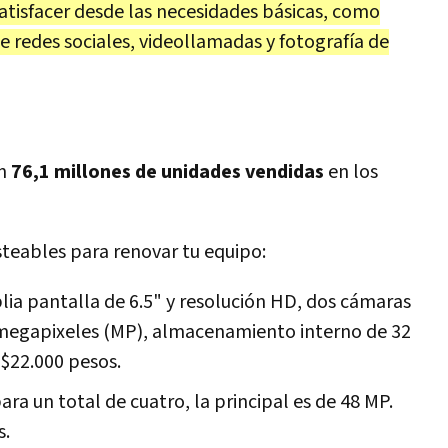
tisfacer desde las necesidades básicas, como
e redes sociales, videollamadas y fotografía de
on
76,1 millones de unidades vendidas
en los
teables para renovar tu equipo:
ia pantalla de 6.5" y resolución HD, dos cámaras
5 megapixeles (MP), almacenamiento interno de 32
 $22.000 pesos.
a un total de cuatro, la principal es de 48 MP.
s.