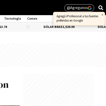
Agreganos
library_add
×
Agregá iProfesional a tus fuentes
Tecnología
Comex
preferidas en Google
DÓLAR BNA
$1,520.00
DÓLAR BLUE
-0.6
son