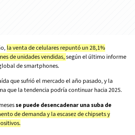
ño,
la venta de celulares repuntó un 28,1%
lones de unidades vendidas,
según el último informe
 global de smartphones.
ída que sufrió el mercado el año pasado, y la
ma que la tendencia podría continuar hacia 2025.
 meses
se puede desencadenar una suba de
ento de demanda y la escasez de chipsets y
sitivos.