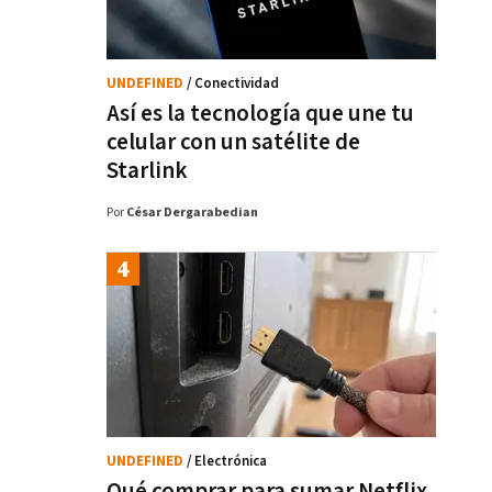
UNDEFINED
/ Conectividad
Así es la tecnología que une tu
celular con un satélite de
Starlink
Por
César Dergarabedian
UNDEFINED
/ Electrónica
Qué comprar para sumar Netflix