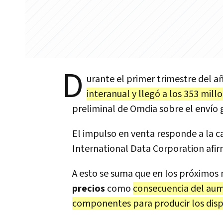
D
urante el primer trimestre del a
interanual y llegó a los 353 mil
preliminal de Omdia sobre el envío
El impulso en venta responde a la ca
International Data Corporation afir
A esto se suma que en los próximos
precios
como
consecuencia del aum
componentes para producir los dispo