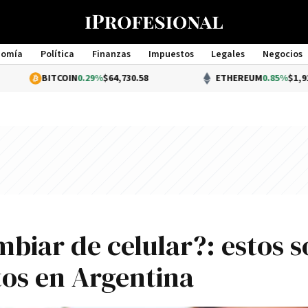
nomía
Política
Finanzas
Impuestos
Legales
Negocios
Management
ITCOIN
0.29%
$64,730.58
ETHEREUM
0.85%
$1,913.78
biar de celular?: estos 
tos en Argentina