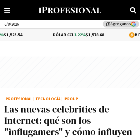
Agreganos
library_add
6/8/2026
54
DÓLAR CCL
1.22%
$1,578.68
BITCOIN
0.1
IPROFESIONAL
|
TECNOLOGÍA
|
IPROUP
Las nuevas celebrities de
Internet: qué son los
"influgamers" y cómo influyen