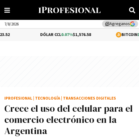
Agreganos
library_add
7/8/2026
DÓLAR CCL
0.07%
$1,576.58
BITCOIN
1.48%
$65,238
IPROFESIONAL
|
TECNOLOGÍA
|
TRANSACCIONES DIGITALES
Crece el uso del celular para el
comercio electrónico en la
Argentina