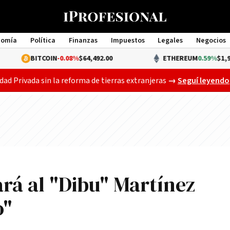
nomía
Política
Finanzas
Impuestos
Legales
Negocios
Management
ITCOIN
-0.08%
$64,492.00
ETHEREUM
0.59%
$1,908.74
Gobierno busca a
dad Privada sin la reforma de tierras extranjeras
→
Seguí leyendo
á al "Dibu" Martínez
o"