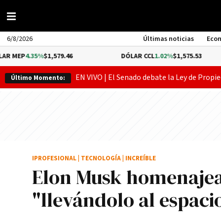
6/8/2026
Últimas noticias
Eco
35%
$1,579.46
DÓLAR CCL
1.02%
$1,575.53
B
EN VIVO | El Senado debate la Ley de Propie
Último Momento:
IPROFESIONAL
|
TECNOLOGÍA
|
INCREÍBLE
Elon Musk homenajear
"llevándolo al espaci