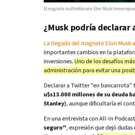
El magnate multimillonario Elon Musk homenajear
¿Musk podría declarar 
La llegada del magnate Elon Musk a l
importantes cambios en la platafor
inversiones.
Uno de los desafíos más
administración para evitar una posi
Declarar a Twitter "en bancarrota" 
u$s13.000 millones de su deuda b
Stanley)
, aunque dificultaría el co
En una entrevista con All-In Podcast
seguro"
, expresión que dejó dudas 