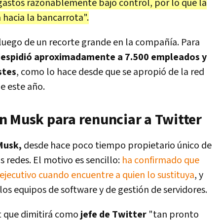
astos razonablemente bajo control, por lo que la
 hacia la bancarrota".
luego de un recorte grande en la compañía. Para
 despidió aproximadamente a 7.500 empleados y
stes
, como lo hace desde que se apropió de la red
de este año.
n Musk para renunciar a Twitter
Musk,
desde hace poco tiempo propietario único de
 redes. El motivo es sencillo:
ha confirmado que
ejecutivo cuando encuentre a quien lo sustituya
, y
r los equipos de software y de gestión de servidores.
it que dimitirá como
jefe de Twitter
"tan pronto