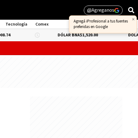
Agreganos
library_add
×
Agregá iProfesional a tus fuentes
Tecnología
Comex
preferidas en Google
DÓLAR BNA
$1,520.00
DÓLAR BLUE
-0.
probar lo que queda de "propiedad privada" y evitar un dur