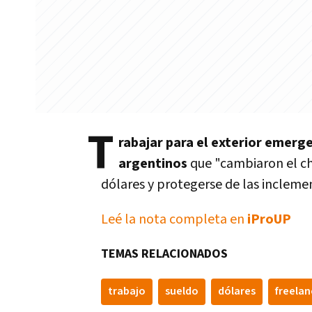
T
rabajar para el exterior emerge
argentinos
que "cambiaron el ch
dólares y protegerse de las inclemen
Leé la nota completa en
iProUP
TEMAS RELACIONADOS
trabajo
sueldo
dólares
freelan