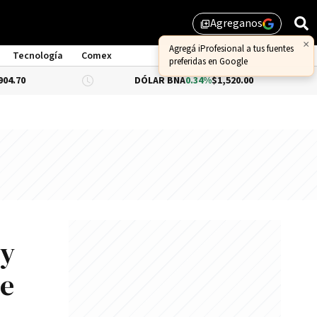
Agreganos
library_add
×
Agregá iProfesional a tus fuentes
Tecnología
Comex
preferidas en Google
DÓLAR BNA
0.34%
$1,520.00
DÓLAR B
 y
de