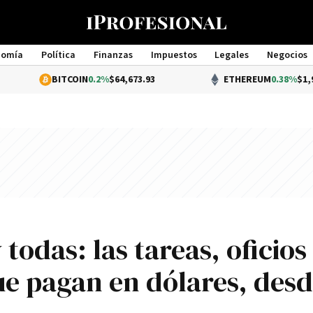
nomía
Política
Finanzas
Impuestos
Legales
Negocios
Management
BITCOIN
0.2%
$64,673.93
ETHEREUM
0.38%
$1,904.70
todas: las tareas, oficios
ue pagan en dólares, des