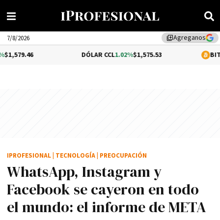
Agreganos
library_add
7/8/2026
DÓLAR CCL
1.02%
$1,575.53
BITCOIN
-0.2%
IPROFESIONAL
|
TECNOLOGÍA
|
PREOCUPACIÓN
WhatsApp, Instagram y
Facebook se cayeron en todo
el mundo: el informe de META