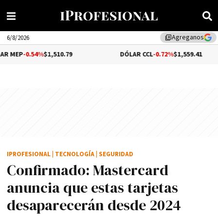
Agreganos
library_add
6/8/2026
4%
$1,510.79
DÓLAR CCL
-0.72%
$1,559.41
B
IPROFESIONAL
|
TECNOLOGÍA
|
SEGURIDAD
Confirmado: Mastercard
anuncia que estas tarjetas
desaparecerán desde 2024