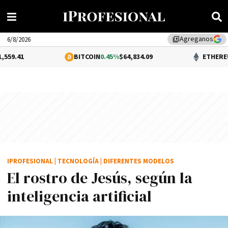
Agreganos
library_add
6/8/2026
BITCOIN
0.45%
$64,834.09
ETHEREUM
0.6%
$1,909
IPROFESIONAL
|
TECNOLOGÍA
|
DIFERENTES MODELOS
El rostro de Jesús, según la
inteligencia artificial