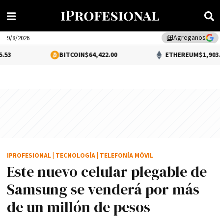
Agreganos
library_add
9/8/2026
BITCOIN
$64,422.00
ETHEREUM
$1,903.41
IPROFESIONAL
|
TECNOLOGÍA
|
TELEFONÍA MÓVIL
Este nuevo celular plegable de
Samsung se venderá por más
de un millón de pesos