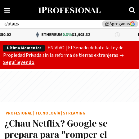
Agreganos
library_add
6/8/2026
ETHEREUM
0.3%
$1,903.32
DÓLAR BNA
$
EN VIVO | El Senado debate la Ley de
Último Momento:
Gobierno
Propiedad Privada sin la reforma de tierras extranjeras
→
Seguí leyendo
IPROFESIONAL
|
TECNOLOGÍA
|
STREAMING
¿Chau Netflix? Google se
prepara para "romper el