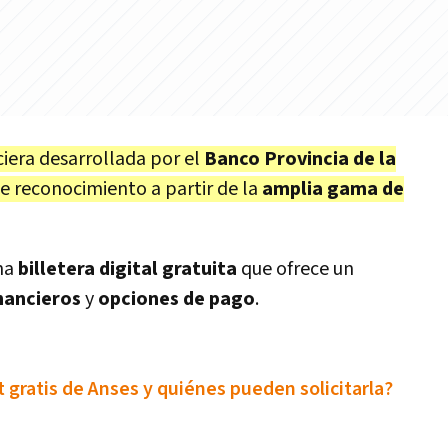
nciera desarrollada por el
Banco Provincia de la
 reconocimiento a partir de la
amplia gama de
una
billetera digital gratuita
que ofrece un
inancieros
y
opciones de pago
.
t gratis de Anses y quiénes pueden solicitarla?