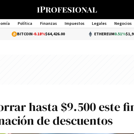
nomía
Política
Finanzas
Impuestos
Legales
Negocios
Management
ITCOIN
-0.18%
$64,426.00
ETHEREUM
0.51%
$1,907.19
rrar hasta $9.500 este fi
nación de descuentos