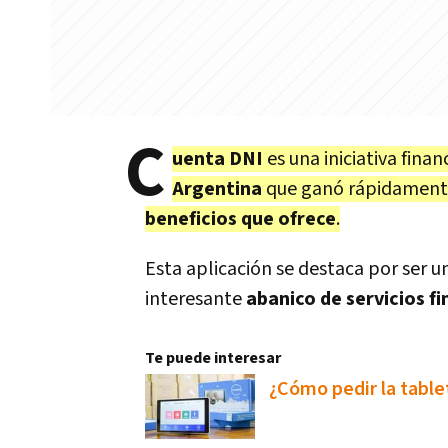
C
uenta DNI
es una iniciativa fina
Argentina
que ganó rápidamente
beneficios que ofrece
.
Esta aplicación se destaca por ser 
interesante
abanico de servicios f
Te puede interesar
¿Cómo pedir la table