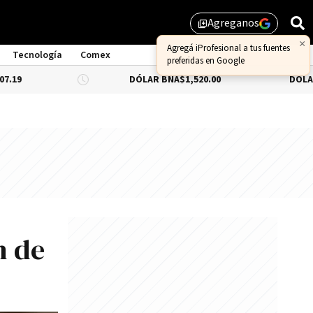
Agreganos
library_add
×
Agregá iProfesional a tus fuentes
Tecnología
Comex
preferidas en Google
DÓLAR BNA
$1,520.00
DÓLAR BLUE
-0.
n de