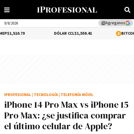
Agreganos
library_add
9/8/2026
9
DÓLAR CCL
$1,559.41
BITCOIN
0.2%
$64,67
IPROFESIONAL
|
TECNOLOGÍA
|
TELEFONÍA MÓVIL
iPhone 14 Pro Max vs iPhone 15
Pro Max: ¿se justifica comprar
el último celular de Apple?