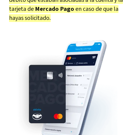
débito que estaban asociadas a la cuenta y la
tarjeta de
Mercado Pago
en caso de que la
hayas solicitado.