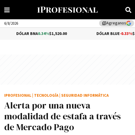
Agreganos
library_add
6/8/2026
R BNA
0.34%
$1,520.00
DÓLAR BLUE
-0.33%
$1,540.00
IPROFESIONAL
|
TECNOLOGÍA
|
SEGURIDAD INFORMÁTICA
Alerta por una nueva
modalidad de estafa a través
de Mercado Pago