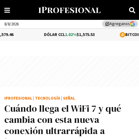
Agreganos
library_add
8/8/2026
DÓLAR CCL
1.02%
$1,575.53
BITCOIN
-0.08%
$64,
IPROFESIONAL
|
TECNOLOGÍA
|
SEÑAL
Cuándo llega el WiFi 7 y qué
cambia con esta nueva
conexión ultrarrápida a