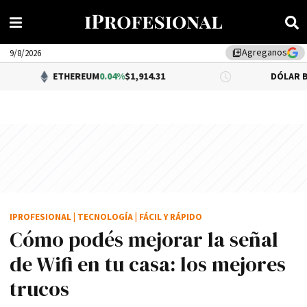
Agreganos
library_add
9/8/2026
THEREUM
0.04%
$1,914.31
DÓLAR BNA
$1,520.00
IPROFESIONAL
|
TECNOLOGÍA
|
FÁCIL Y RÁPIDO
Cómo podés mejorar la señal
de Wifi en tu casa: los mejores
trucos